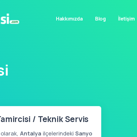
Hakkımızda
Blog
İletişim
si
amircisi / Teknik Servis
olarak,
Antalya
ilçelerindeki
Sanyo