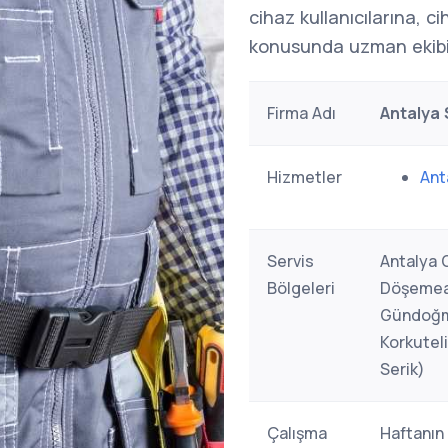
cihaz kullanıcılarına, c
konusunda uzman ekibi
Firma Adı
Antalya 
Hizmetler
Ant
Servis
Antalya 
Bölgeleri
Döşemealt
Gündoğmu
Korkutel
Serik)
Çalışma
Haftanın