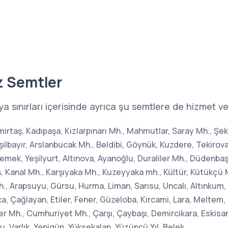
z Semtler
ya sınırları içerisinde ayrıca şu semtlere de hizmet v
 Demirtaş, Kadıpaşa, Kızlarpınarı Mh., Mahmutlar, Saray Mh., Ş
şilbayır, Arslanbucak Mh., Beldibi, Göynük, Kuzdere, Tekirov
emek, Yeşilyurt, Altınova, Ayanoğlu, Duraliler Mh., Düdenbaş
 Kanal Mh., Karşıyaka Mh., Kuzeyyaka mh., Kültür, Kütükçü M
, Arapsuyu, Gürsu, Hurma, Liman, Sarısu, Uncalı, Altınkum, A
ca, Çağlayan, Etiler, Fener, Güzeloba, Kırcami, Lara, Meltem,
er Mh., Cumhuriyet Mh., Çarşı, Çaybaşı, Demircikara, Eskisanay
, Varlık, Yenigün, Yüksekalan, Yüzüncü Yıl, Belek