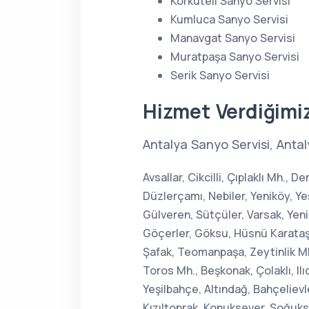
Korkuteli Sanyo Servisi
Kumluca Sanyo Servisi
Manavgat Sanyo Servisi
Muratpaşa Sanyo Servisi
Serik Sanyo Servisi
Hizmet Verdiğimi
Antalya Sanyo Servisi, Antal
Avsallar, Cikcilli, Çıplaklı Mh.,
Düzlerçamı, Nebiler, Yeniköy, Ye
Gülveren, Sütçüler, Varsak, Yeni
Göçerler, Göksu, Hüsnü Karataş,
Şafak, Teomanpaşa, Zeytinlik Mh.
Toros Mh., Beşkonak, Çolaklı, Ilı
Yeşilbahçe, Altındağ, Bahçelievl
Kızıltoprak, Konuksever, Soğuksu