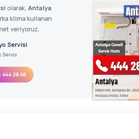
si
olarak,
Antalya
ka klima kullanan
met veriyoruz.
yo Servisi
k Servis
: 444 28 46