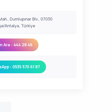
ah., Dumlupınar Blv., 07030
a/Antalya, Türkiye
 Ara : 444 28 46
App : 0535 570 61 87