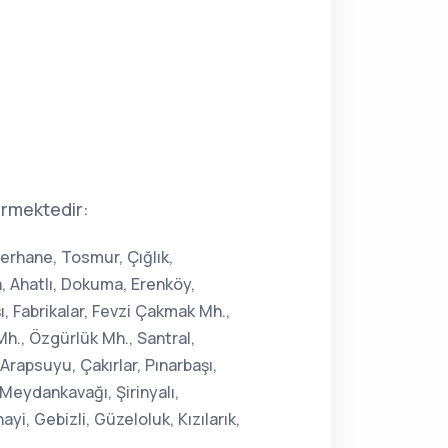
ermektedir:
ekerhane, Tosmur, Çığlık,
a, Ahatlı, Dokuma, Erenköy,
ı, Fabrikalar, Fevzi Çakmak Mh.,
h., Özgürlük Mh., Santral,
rapsuyu, Çakırlar, Pınarbaşı,
 Meydankavağı, Şirinyalı,
i, Gebizli, Güzeloluk, Kızılarık,