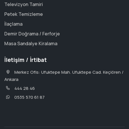
Televizyon Tamiri
Petek Temizleme
İlaçlama
Demir Doğrama / Ferforje
Masa Sandalye Kiralama
İletişim / İrtibat
Merkez Ofis: Ufuktepe Mah. Ufuktepe Cad. Keçiören /
Ankara
444 28 46
0535 570 61 87