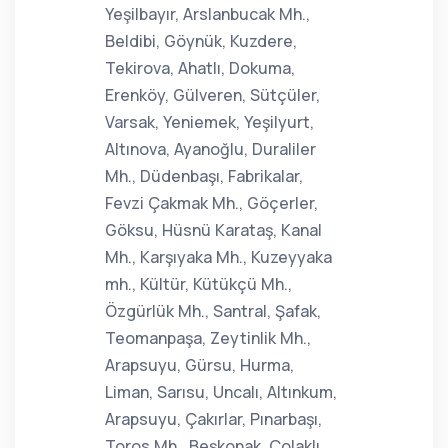
Yeşilbayır, Arslanbucak Mh.,
Beldibi, Göynük, Kuzdere,
Tekirova, Ahatlı, Dokuma,
Erenköy, Gülveren, Sütçüler,
Varsak, Yeniemek, Yeşilyurt,
Altınova, Ayanoğlu, Duraliler
Mh., Düdenbaşı, Fabrikalar,
Fevzi Çakmak Mh., Göçerler,
Göksu, Hüsnü Karataş, Kanal
Mh., Karşıyaka Mh., Kuzeyyaka
mh., Kültür, Kütükçü Mh.,
Özgürlük Mh., Santral, Şafak,
Teomanpaşa, Zeytinlik Mh.,
Arapsuyu, Gürsu, Hurma,
Liman, Sarısu, Uncalı, Altınkum,
Arapsuyu, Çakırlar, Pınarbaşı,
Toros Mh., Beşkonak, Çolaklı,