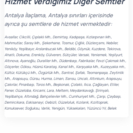
Hizmet Verdiğimiz Diğer Semtler
Antalya İlaçlama, Antalya sınırları içerisinde
ayrıca şu semtlere de hizmet vermektedir:
Avsallar, Cikcilli, Çıplaklı Mh., Demirtaş, Kadıpaşa, Kızlarpınarı Mh.,
Mahmutlar, Saray Mh., Şekerhane, Tosmur, Çığlık, Düzlerçamı, Nebiler,
Yeniköy, Yeşilbayır, Arslanbucak Mh., Beldibi, Göynük, Kuzdere, Tekirova,
Ahatlı, Dokuma, Erenköy, Gülveren, Sütçüler, Varsak, Yeniemek, Yeşilyurt,
Altınova, Ayanoğlu, Duraliler Mh., Düdenbaşı, Fabrikalar, Fevzi Çakmak Mh.,
Göçerler, Göksu, Hüsnü Karataş, Kanal Mh., Karşıyaka Mh., Kuzeyyaka mh.,
Kültür, Kütükçü Mh., Özgürlük Mh., Santral, Şafak, Teomanpaşa, Zeytinlik
Mh., Arapsuyu, Gürsu, Hurma, Liman, Sarısu, Uncalı, Altınkum, Arapsuyu,
Çakırlar, Pınarbaşı, Toros Mh., Beşkonak, Çolaklı, Ilıca, Çağlayan, Etiler,
Fener, Güzeloba, Kırcami, Lara, Meltem, Meydankavağı, Şirinyalı,
Yeşilbahçe, Altındağ, Bahçelievler Mh., Cumhuriyet Mh., Çarşı, Çaybaşı,
Demircikara, Eskisanayi, Gebizli, Güzeloluk, Kızılarık, Kızıltoprak,
Konuksever, Soğuksu, Varlık, Yenigün, Yüksekalan, Yüzüncü Yıl, Belek