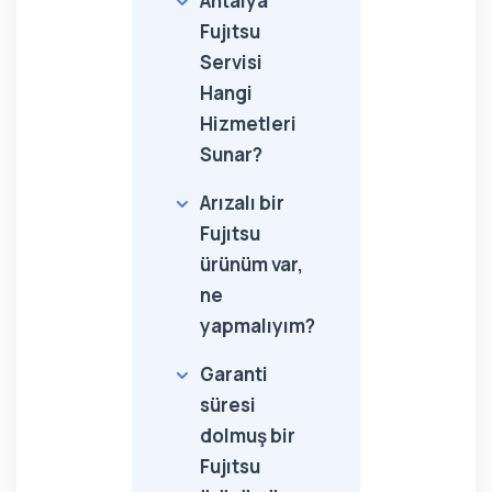
Antalya
Fujıtsu
Servisi
Hangi
Hizmetleri
Sunar?
Arızalı bir
Fujıtsu
ürünüm var,
ne
yapmalıyım?
Garanti
süresi
dolmuş bir
Fujıtsu