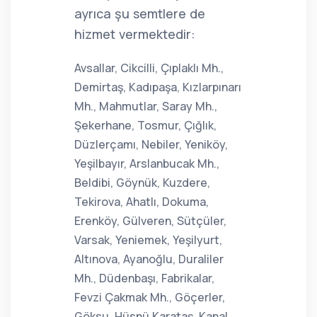
ayrıca şu semtlere de
hizmet vermektedir:
Avsallar, Cikcilli, Çıplaklı Mh.,
Demirtaş, Kadıpaşa, Kızlarpınarı
Mh., Mahmutlar, Saray Mh.,
Şekerhane, Tosmur, Çığlık,
Düzlerçamı, Nebiler, Yeniköy,
Yeşilbayır, Arslanbucak Mh.,
Beldibi, Göynük, Kuzdere,
Tekirova, Ahatlı, Dokuma,
Erenköy, Gülveren, Sütçüler,
Varsak, Yeniemek, Yeşilyurt,
Altınova, Ayanoğlu, Duraliler
Mh., Düdenbaşı, Fabrikalar,
Fevzi Çakmak Mh., Göçerler,
Göksu, Hüsnü Karataş, Kanal