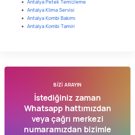
Antalya Petek Temizleme
Antalya Klima Servisi
Antalya Kombi Bakımı
Antalya Kombi Tamiri
BIZI ARAYIN
İstediğiniz zaman
Whatsapp hattımızdan
veya çağrı merkezi
numaramızdan bizimle