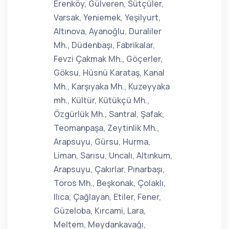
Erenköy, Gülveren, Sütçüler,
Varsak, Yeniemek, Yeşilyurt,
Altınova, Ayanoğlu, Duraliler
Mh., Düdenbaşı, Fabrikalar,
Fevzi Çakmak Mh., Göçerler,
Göksu, Hüsnü Karataş, Kanal
Mh., Karşıyaka Mh., Kuzeyyaka
mh., Kültür, Kütükçü Mh.,
Özgürlük Mh., Santral, Şafak,
Teomanpaşa, Zeytinlik Mh.,
Arapsuyu, Gürsu, Hurma,
Liman, Sarısu, Uncalı, Altınkum,
Arapsuyu, Çakırlar, Pınarbaşı,
Toros Mh., Beşkonak, Çolaklı,
Ilıca, Çağlayan, Etiler, Fener,
Güzeloba, Kırcami, Lara,
Meltem, Meydankavağı,