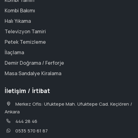
Kombi Tamiri
Kombi Bakımı
Halı Yıkama
Televizyon Tamiri
Petek Temizleme
İlaçlama
Demir Doğrama / Ferforje
Masa Sandalye Kiralama
İletişim / İrtibat
Merkez Ofis: Ufuktepe Mah. Ufuktepe Cad. Keçiören /
Ankara
444 28 46
0535 570 61 87