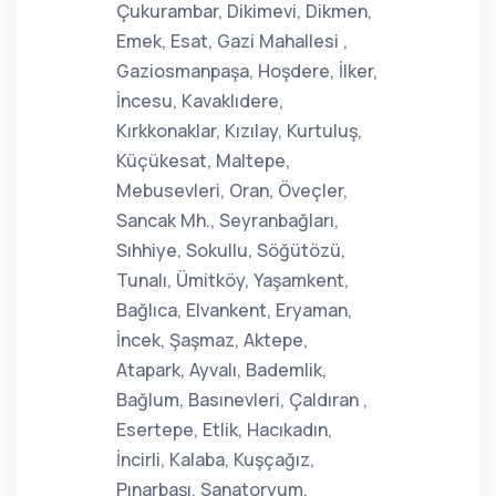
Çukurambar, Dikimevi, Dikmen,
Emek, Esat, Gazi Mahallesi ,
Gaziosmanpaşa, Hoşdere, İlker,
İncesu, Kavaklıdere,
Kırkkonaklar, Kızılay, Kurtuluş,
Küçükesat, Maltepe,
Mebusevleri, Oran, Öveçler,
Sancak Mh., Seyranbağları,
Sıhhiye, Sokullu, Söğütözü,
Tunalı, Ümitköy, Yaşamkent,
Bağlıca, Elvankent, Eryaman,
İncek, Şaşmaz, Aktepe,
Atapark, Ayvalı, Bademlik,
Bağlum, Basınevleri, Çaldıran ,
Esertepe, Etlik, Hacıkadın,
İncirli, Kalaba, Kuşçağız,
Pınarbaşı, Sanatoryum,