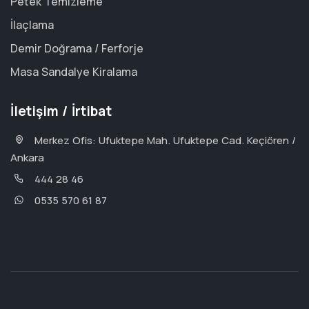
Petek Temizleme
İlaçlama
Demir Doğrama / Ferforje
Masa Sandalye Kiralama
İletişim / İrtibat
Merkez Ofis: Ufuktepe Mah. Ufuktepe Cad. Keçiören /
Ankara
444 28 46
0535 570 61 87