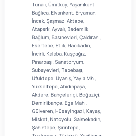
Tunalı, Ümitköy, Yaşamkent,
Bağlıca, Elvankent, Eryaman,
İncek, Şaşmaz, Aktepe,
Atapark, Ayvalı, Bademlik,
Bağlum, Basınevleri, Çaldıran ,
Esertepe, Etlik, Hacıkadın,
İncirli, Kalaba, Kuşçağız,
Pınarbaşı, Sanatoryum,
Subayevleri, Tepebaşı,
Ufuktepe, Uyanış, Yayla Mh.,
Yükseltepe, Abidinpaşa,
Akdere, Bahçeleriçi, Boğaziçi,
Demirlibahçe, Ege Mah.,
Gülveren, Hüseyingazi, Kayaş,
Misket, Natoyolu, Saimekadın,
Şahintepe, Şirintepe,
Tuzluçayır, Türközü, Yeşilbayır,