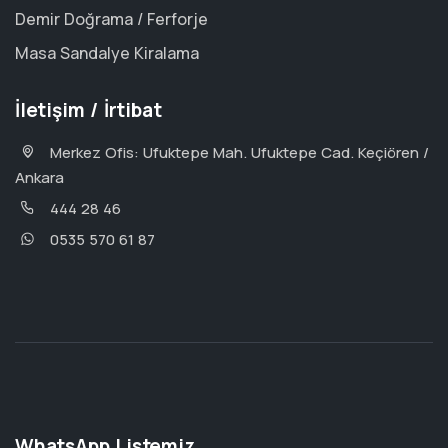
Demir Doğrama / Ferforje
Masa Sandalye Kiralama
İletişim / İrtibat
Merkez Ofis: Ufuktepe Mah. Ufuktepe Cad. Keçiören /
Ankara
444 28 46
0535 570 61 87
WhatsApp Listemiz