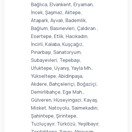
Bağlıca, Elvankent, Eryaman,
İncek, Şaşmaz, Aktepe,
Atapark, Ayvalı, Bademlik,
Bağlum, Basınevleri, Çaldıran ,
Esertepe, Etlik, Hacıkadın,
İncirli, Kalaba, Kuşçağız,
Pınarbaşı, Sanatoryum,
Subayevleri, Tepebaşı,
Ufuktepe, Uyanış, Yayla Mh.,
Yükseltepe, Abidinpaşa,
Akdere, Bahçeleriçi, Boğaziçi,
Demirlibahçe, Ege Mah.,
Gülveren, Hüseyingazi, Kayaş,
Misket, Natoyolu, Saimekadın,
Şahintepe, Şirintepe,
Tuzluçayır, Türközü, Yeşilbayır,
Zerdalitepe, Saray, Ahievran