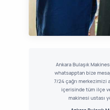
Ankara Bulaşık Makinesi
whatsapptan bize mesaj 
7/24 çağrı merkezimizi a
içerisinde tüm ilçe v
makinesi ustası y