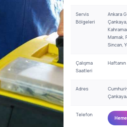
Servis
Ankara Ge
Bölgeleri
Çankaya,
Kahraman
Mamak, Po
Sincan, 
Çalışma
Haftanın
Saatleri
Adres
Cumhuriy
Çankaya/
Telefon
Hemen