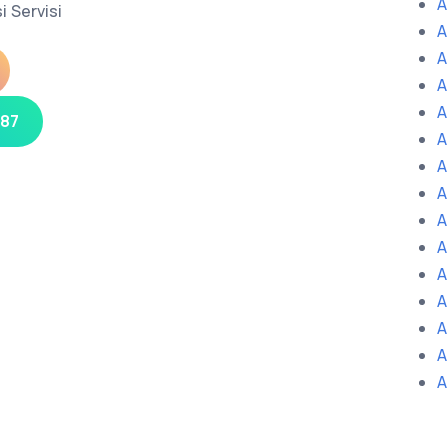
A
i Servisi
A
A
A
A
 87
A
A
A
A
A
A
A
A
A
A