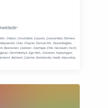
mektedir:
ik Mah., Cebeci, Cevizlidere, Çayyolu, Çukurambar, Dikimevi,
 Mebusevleri, Oran, Öveçler, Sancak Mh., Seyranbağları,
asınevleri, Çaldıran , Esertepe, Etlik, Hacıkadın, İncirli,
oğaziçi, Demirlibahçe, Ege Mah., Gülveren, Hüseyingazi,
Yenikent, Batıkent, Çakırlar, Demetevler, İvedik, Macunköy,