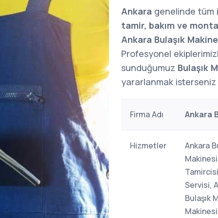
Ankara
genelinde tüm i
tamir, bakım ve monta
Ankara Bulaşık Makines
Profesyonel ekiplerimizle
sunduğumuz
Bulaşık M
yararlanmak isterseniz l
Firma Adı
Ankara B
Hizmetler
Ankara Bu
Makinesi
Tamircis
Servisi, 
Bulaşık M
Makinesi