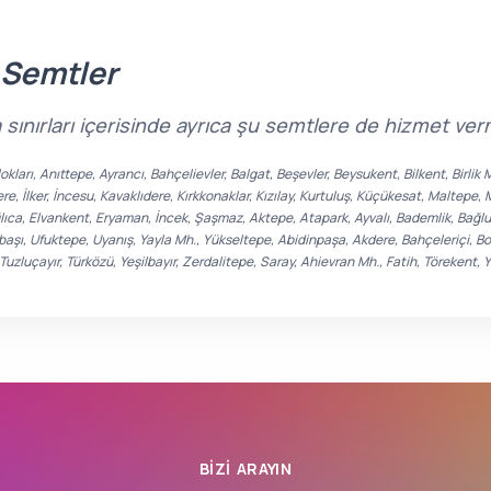
 Semtler
 sınırları içerisinde ayrıca şu semtlere de hizmet ver
lokları, Anıttepe, Ayrancı, Bahçelievler, Balgat, Beşevler, Beysukent, Bilkent, Birl
 İlker, İncesu, Kavaklıdere, Kırkkonaklar, Kızılay, Kurtuluş, Küçükesat, Maltepe,
ca, Elvankent, Eryaman, İncek, Şaşmaz, Aktepe, Atapark, Ayvalı, Bademlik, Bağlum, B
aşı, Ufuktepe, Uyanış, Yayla Mh., Yükseltepe, Abidinpaşa, Akdere, Bahçeleriçi, B
zluçayır, Türközü, Yeşilbayır, Zerdalitepe, Saray, Ahievran Mh., Fatih, Törekent, 
BIZI ARAYIN