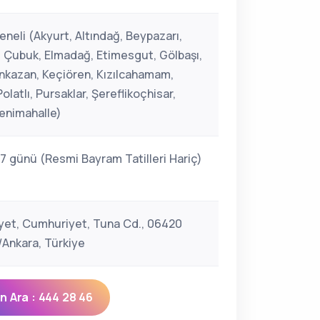
neli (Akyurt, Altındağ, Beypazarı,
 Çubuk, Elmadağ, Etimesgut, Gölbaşı,
kazan, Keçiören, Kızılcahamam,
latlı, Pursaklar, Şereflikoçhisar,
Yenimahalle)
 7 günü (Resmi Bayram Tatilleri Hariç)
et, Cumhuriyet, Tuna Cd., 06420
Ankara, Türkiye
 Ara : 444 28 46