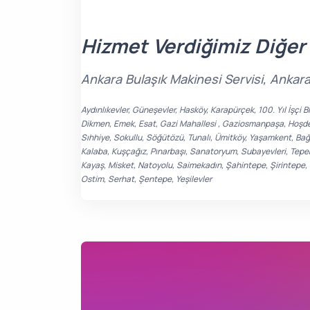
Hizmet Verdiğimiz Diğer
Ankara Bulaşık Makinesi Servisi, Ankara
Aydınlıkevler, Güneşevler, Hasköy, Karapürçek, 100. Yıl İşçi B
Dikmen, Emek, Esat, Gazi Mahallesi , Gaziosmanpaşa, Hoşdere,
Sıhhiye, Sokullu, Söğütözü, Tunalı, Ümitköy, Yaşamkent, Bağlı
Kalaba, Kuşçağız, Pınarbaşı, Sanatoryum, Subayevleri, Tepeb
Kayaş, Misket, Natoyolu, Saimekadın, Şahintepe, Şirintepe, Tu
Ostim, Serhat, Şentepe, Yeşilevler