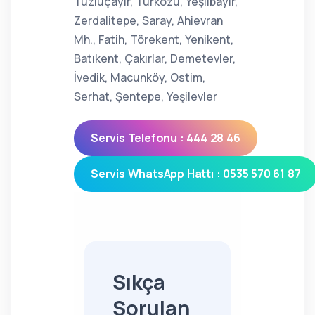
Tuzluçayır, Türközü, Yeşilbayır,
Zerdalitepe, Saray, Ahievran
Mh., Fatih, Törekent, Yenikent,
Batıkent, Çakırlar, Demetevler,
İvedik, Macunköy, Ostim,
Serhat, Şentepe, Yeşilevler
Servis Telefonu : 444 28 46
Servis WhatsApp Hattı : 0535 570 61 87
Sıkça
Sorulan