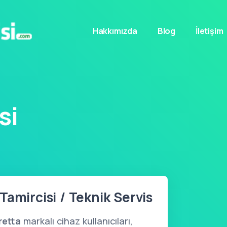
Hakkımızda
Blog
İletişim
si
Tamircisi / Teknik Servis
retta
markalı cihaz kullanıcıları,