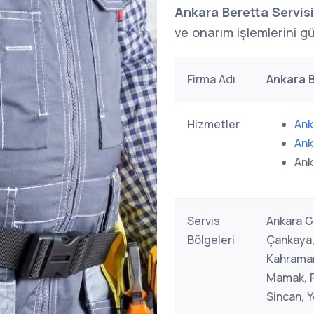
Ankara Beretta Servisi
ve onarım işlemlerini gü
Firma Adı
Ankara B
Hizmetler
Ank
Ank
Ank
Servis
Ankara Ge
Bölgeleri
Çankaya,
Kahraman
Mamak, Po
Sincan, 