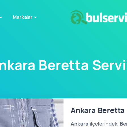
Markalar
nkara Beretta Servi
Ankara Beretta 
Ankara
ilçelerindeki
Be