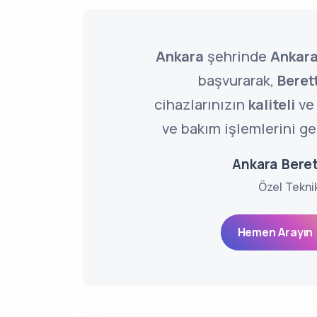
Ankara
şehrinde
Ankara
başvurarak,
Beret
cihazlarınızın
kaliteli
v
ve bakım işlemlerini ger
Ankara Beret
Özel Tekni
Hemen Arayın 