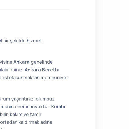
l bir şekilde hizmet
rvisine
Ankara
genelinde
abilirsiniz.
Ankara Beretta
24 destek sunmaktan memnuniyet
 durum yaşantınızı olumsuz
tırmanın önemi büyüktür.
Kombi
ilir, bakım ve tamir
i ortadan kaldırmak adına