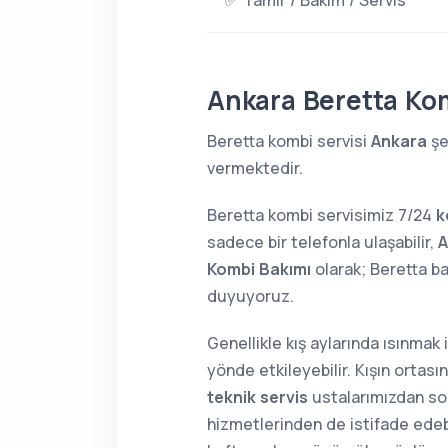
✅ Tamir / Bakım / Servis
Ankara Beretta Ko
Beretta kombi servisi
Ankara
şe
vermektedir.
Beretta kombi servisimiz 7/24
k
sadece bir telefonla ulaşabilir,
A
Kombi Bakımı
olarak; Beretta b
duyuyoruz.
Genellikle kış aylarında ısınmak
yönde etkileyebilir. Kışın orta
teknik servis
ustalarımızdan soru
hizmetlerinden de istifade edebi