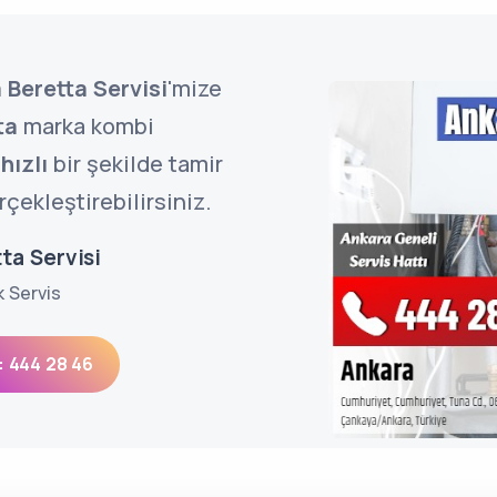
 Beretta Servisi
'mize
ta
marka kombi
e
hızlı
bir şekilde tamir
çekleştirebilirsiniz.
ta Servisi
k Servis
: 444 28 46