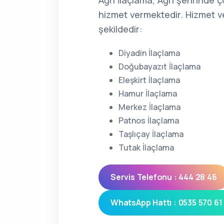
Ağrı İlaçlama, Ağrı şehrinde 
hizmet vermektedir. Hizmet ve
şekildedir:
Diyadin İlaçlama
Doğubayazıt İlaçlama
Eleşkirt İlaçlama
Hamur İlaçlama
Merkez İlaçlama
Patnos İlaçlama
Taşlıçay İlaçlama
Tutak İlaçlama
Servis Telefonu : 444 28 46
WhatsApp Hattı : 0535 570 61