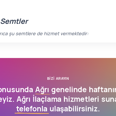
 Semtler
 ayrıca şu semtlere de hizmet vermektedir:
BIZI ARAYIN
konusunda
Ağrı
genelinde haftanı
yiz. Ağrı İlaçlama hizmetleri su
telefonla
ulaşabilirsiniz.