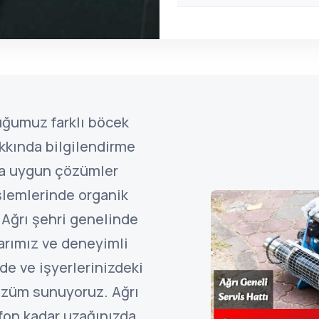
uğumuz farklı böcek
kkında bilgilendirme
ına uygun çözümler
şlemlerinde organik
 Ağrı şehri genelinde
arımız ve deneyimli
de ve işyerlerinizdeki
özüm sunuyoruz. Ağrı
efon kadar uzağınızda.