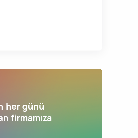
n her günü
nan firmamıza