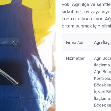
yok!
Ağrı
ilçe ve semtl
şirketimiz, ev veya işy
kontrol altına alıyor.
Ağ
ortam sunmak için elim
Firma Adı
Ağrı İla
Hizmetler
Ağrı Böc
İlaçlama,
Ağrı Böc
Kontrolü,
Böcek İl
İş yeri 
İlaçlama,
Böcek İla