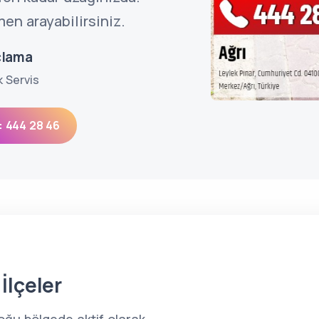
en arayabilirsiniz.
çlama
k Servis
: 444 28 46
İlçeler