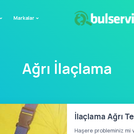
Markalar
Ağrı İlaçlama
İlaçlama Ağrı Te
Haşere probleminiz mi 