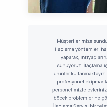
Müşterilerimize sund
ilaçlama yöntemleri ha
yaparak, ihtiyaçlar
sunuyoruz. İlaçlama i
ürünler kullanmaktayız.
profesyonel ekipmanl
personelimizle evleriniz
böcek problemlerine ç
İlaçlama Servisi bir tel