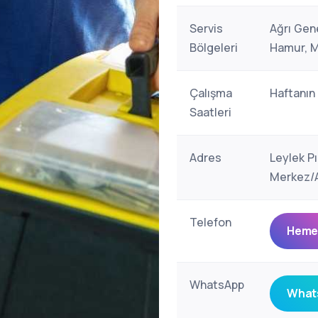
Servis
Ağrı Gene
Bölgeleri
Hamur, M
Çalışma
Haftanın
Saatleri
Adres
Leylek P
Merkez/A
Telefon
Hemen
WhatsApp
Whats