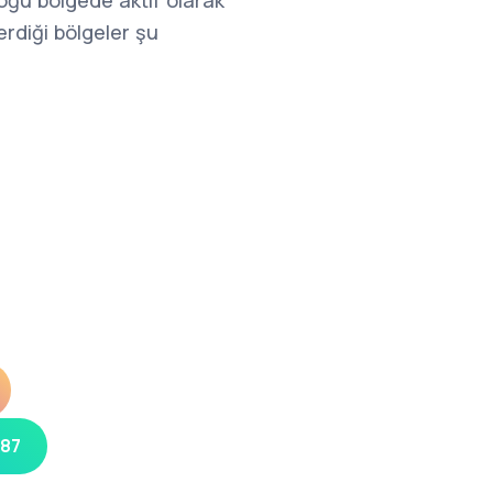
çoğu bölgede aktif olarak
rdiği bölgeler şu
 87