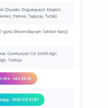
li (Diyadin, Doğubayazıt, Eleşkirt,
erkez, Patnos, Taşlıçay, Tutak)
 7 günü (Resmi Bayram Tatilleri Hariç)
ınar, Cumhuriyet Cd. 04100 Ağrı
ğrı, Türkiye
 Ara : 444 28 46
App : 0535 570 61 87