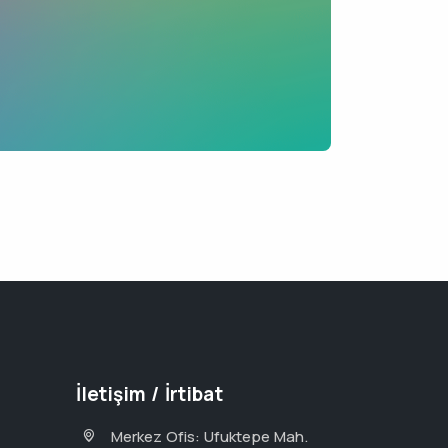
İletişim / İrtibat
Merkez Ofis: Ufuktepe Mah.