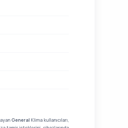
lmayan
General
Klima kullanıcıları,
a tamir isteklerini, cihazlarında