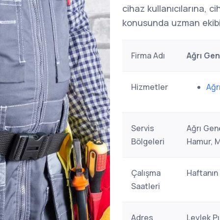
cihaz kullanıcılarına, c
konusunda uzman ekibi
Firma Adı
Ağrı Gen
Hizmetler
Ağr
Servis
Ağrı Gene
Bölgeleri
Hamur, M
Çalışma
Haftanın
Saatleri
Adres
Leylek P