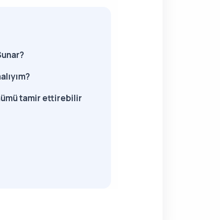
Sunar?
malıyım?
ümü tamir ettirebilir