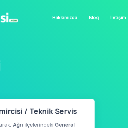
Hakkımızda
Blog
İletişim
i
ircisi / Teknik Servis
arak,
Ağrı
ilçelerindeki
General