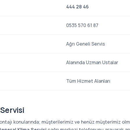
444 28 46
0535 570 61 87
Ağrı Geneli Servis
Alanında Uzman Ustalar
Tüm Hizmet Alanları
Servisi
 montajı konularında; müşterilerimiz ve henüz müşterimiz o
General Klima Servisi
çağrı merkezi telefonunu arayarak arız