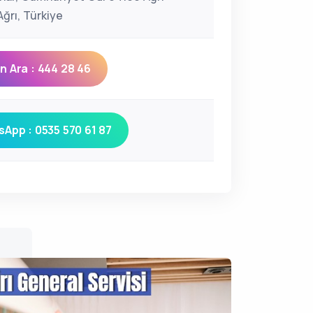
ğrı, Türkiye
 Ara : 444 28 46
App : 0535 570 61 87