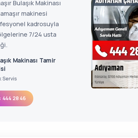
aşır Bulaşık Makinası
çamaşır makinesi
rofesyonel kadrosuyla
ölgelerine 7/24 usta
ği.
aşık Makinası Tamir
si
k Servis
: 444 28 46