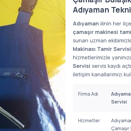
Adıyaman Tekni
Adıyaman
ilinin her il
çamaşır makinesi tami
sunan uzman ekibimizl
Makinası Tamir Servisi
hizmetlerimizle yanınız
Servisi
servis kaydı aç
iletişim kanallarımızı kul
Firma Adı
Adıyaman
Servisi
Hizmetler
Adıyaman
Çamaşır 