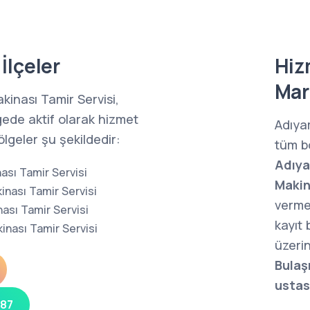
İlçeler
Hiz
Mar
inası Tamir Servisi,
ede aktif olarak hizmet
Adıya
lgeler şu şekildedir:
tüm b
Adıya
ası Tamir Servisi
Makin
inası Tamir Servisi
verme
ası Tamir Servisi
kayıt
inası Tamir Servisi
üzerin
Bulaş
ustas
 87