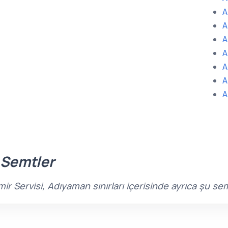
A
A
A
A
A
A
A
 Semtler
r Servisi, Adıyaman sınırları içerisinde ayrıca şu s